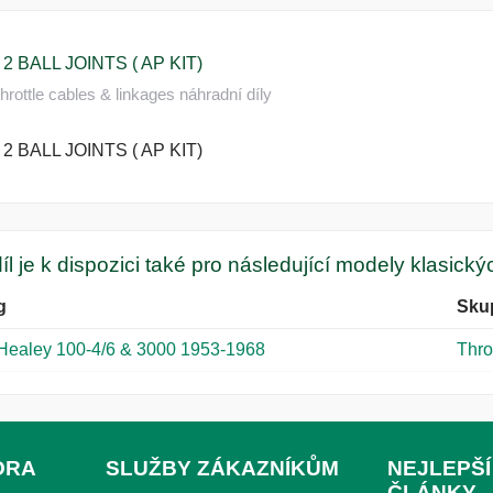
2 BALL JOINTS ( AP KIT)
rottle cables & linkages náhradní díly
2 BALL JOINTS ( AP KIT)
íl je k dispozici také pro následující modely klasick
g
Sku
 Healey 100-4/6 & 3000 1953-1968
Thro
ORA
SLUŽBY ZÁKAZNÍKŮM
NEJLEPŠÍ
ČLÁNKY