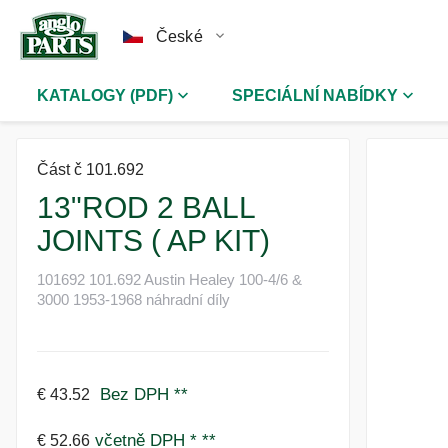
České
KATALOGY (PDF)
SPECIÁLNÍ NABÍDKY
Část č 101.692
13"ROD 2 BALL
JOINTS ( AP KIT)
101692 101.692 Austin Healey 100-4/6 &
3000 1953-1968 náhradní díly
Bez DPH
**
€ 43.52
včetně DPH *
**
€ 52.66