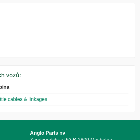
ých vozů:
pina
ttle cables & linkages
Anglo Parts nv
Zandvoortstraat 53 B-2800 Mechelen