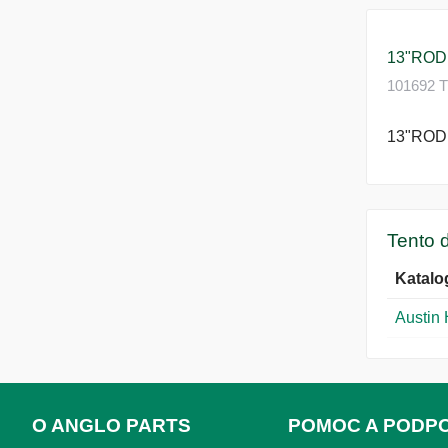
13"ROD 
101692 Th
13"ROD 
Tento d
Katalo
Austin
O ANGLO PARTS
POMOC A PODP