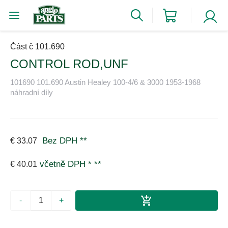
Část č 101.690
CONTROL ROD,UNF
101690 101.690 Austin Healey 100-4/6 & 3000 1953-1968
náhradní díly
Bez DPH
**
€ 33.07
včetně DPH *
**
€ 40.01
-
+