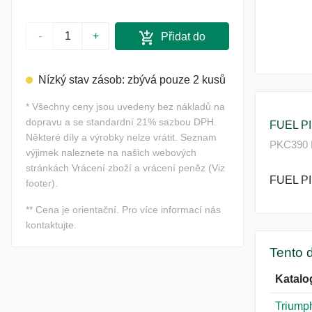
-
+
Přidat do
košíku
Nízký stav zásob: zbývá pouze 2 kusů
*
Všechny ceny jsou uvedeny bez nákladů na
dopravu a se standardní 21% sazbou DPH.
FUEL P
Některé díly a výrobky nelze vrátit. Seznam
PKC390 Pi
výjimek naleznete na našich webových
stránkách Vrácení zboží a vrácení peněz (Viz
FUEL P
footer).
**
Cena je orientační. Pro více informací nás
kontaktujte.
Tento d
Katalo
Triump