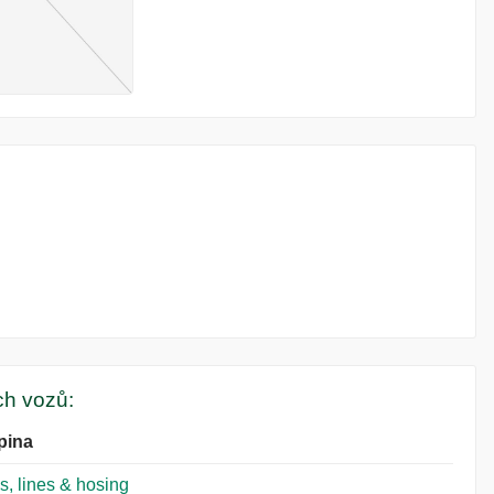
ých vozů:
pina
s, lines & hosing