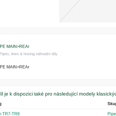
IPE MAIN>REAr
pes, lines & hosing náhradní díly
IPE MAIN>REAr
íl je k dispozici také pro následující modely klasick
g
Sku
h TR7-TR8
Pipe