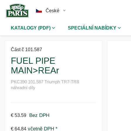
České
KATALOGY (PDF)
SPECIÁLNÍ NABÍDKY
Část č 101.587
FUEL PIPE
MAIN>REAr
PKC390 101.587 Triumph TR7-TR8
náhradní díly
Bez DPH
€ 53.59
včetně DPH *
€ 64.84