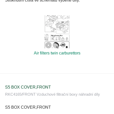
Stisknutím čísla ve schématu vyberte díly.
Air filters twin carburettors
S5 BOX COVER,FRONT
RKC4165/FRONT Vzduchové filtrační boxy náhradní díly
S5 BOX COVER,FRONT