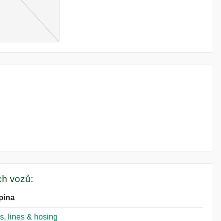
ých vozů:
pina
s, lines & hosing