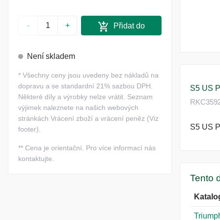
-
+
Přidat do
košíku
Není skladem
*
Všechny ceny jsou uvedeny bez nákladů na
dopravu a se standardní 21% sazbou DPH.
S5 US 
Některé díly a výrobky nelze vrátit. Seznam
RKC3592 
výjimek naleznete na našich webových
stránkách Vrácení zboží a vrácení peněz (Viz
S5 US 
footer).
**
Cena je orientační. Pro více informací nás
kontaktujte.
Tento d
Katalo
Triumph