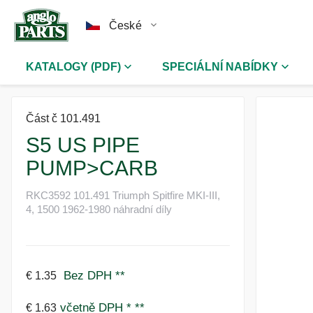
České
KATALOGY (PDF)
SPECIÁLNÍ NABÍDKY
Část č 101.491
S5 US PIPE
PUMP>CARB
RKC3592 101.491 Triumph Spitfire MKI-III,
4, 1500 1962-1980 náhradní díly
Bez DPH
**
€ 1.35
včetně DPH *
**
€ 1.63