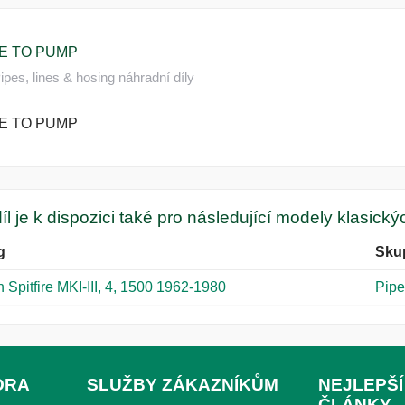
PE TO PUMP
pes, lines & hosing náhradní díly
PE TO PUMP
íl je k dispozici také pro následující modely klasick
g
Sku
 Spitfire MKI-III, 4, 1500 1962-1980
Pipe
ORA
SLUŽBY ZÁKAZNÍKŮM
NEJLEPŠÍ
ČLÁNKY