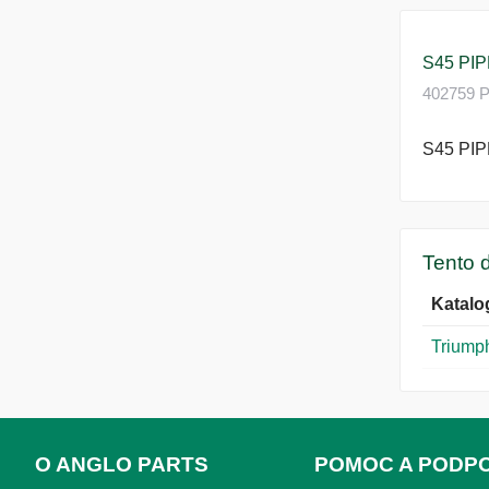
S45 PI
402759 Pi
S45 PI
Tento d
Katalo
Triumph
O ANGLO PARTS
POMOC A PODP