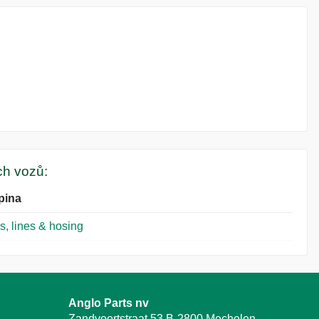
ých vozů:
pina
s, lines & hosing
Anglo Parts nv
Zandvoortstraat 53 B-2800 Mechelen