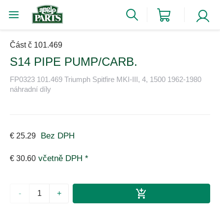
Část č 101.469
S14 PIPE PUMP/CARB.
FP0323 101.469 Triumph Spitfire MKI-III, 4, 1500 1962-1980
náhradní díly
Bez DPH
€ 25.29
včetně DPH *
€ 30.60
-
+