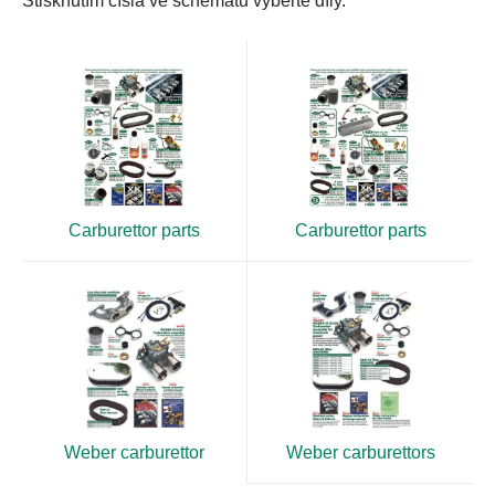
Stisknutím čísla ve schématu vyberte díly.
Carburettor parts
Carburettor parts
Weber carburettor
Weber carburettors