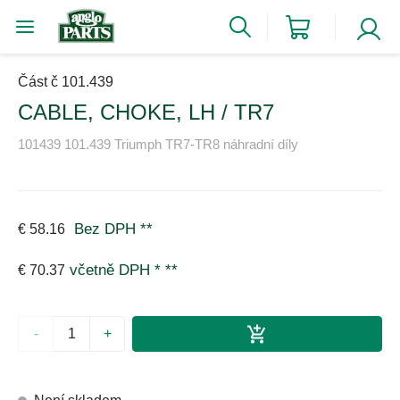
Část č 101.439
CABLE, CHOKE, LH / TR7
101439 101.439 Triumph TR7-TR8 náhradní díly
Bez DPH
**
€ 58.16
včetně DPH *
**
€ 70.37
-
+