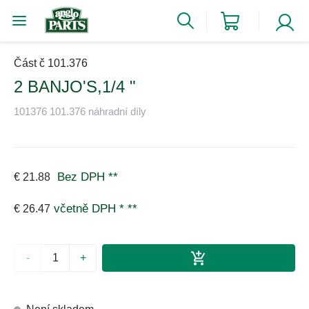
Část č 101.376
2 BANJO'S,1/4 "
101376 101.376 náhradní díly
Bez DPH
**
€ 21.88
včetně DPH *
**
€ 26.47
-
+