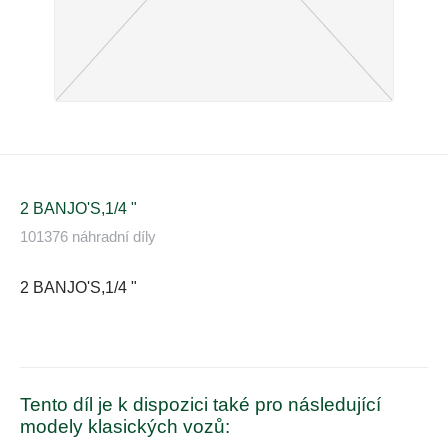
2 BANJO'S,1/4 "
101376 náhradní díly
2 BANJO'S,1/4 "
Tento díl je k dispozici také pro následující
modely klasických vozů: