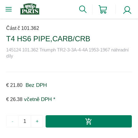
Část č 101.362
T4 HS6 PIPE,CARB/CRB
145124 101.362 Triumph TR2-3-3A-4-4A 1953-1967 náhradní
díly
Bez DPH
€ 21.80
včetně DPH *
€ 26.38
-
+