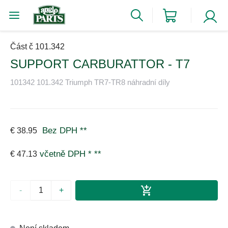
Část č 101.342
SUPPORT CARBURATTOR - T7
101342 101.342 Triumph TR7-TR8 náhradní díly
Bez DPH
**
€ 38.95
včetně DPH *
**
€ 47.13
-
+