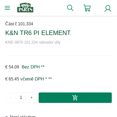
Část č 101.334
K&N TR6 PI ELEMENT
KNE-0870 101.334 náhradní díly
Bez DPH
**
€ 54.09
včetně DPH *
**
€ 65.45
-
+