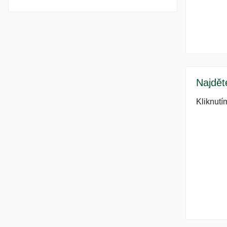
Najdět
Kliknutí