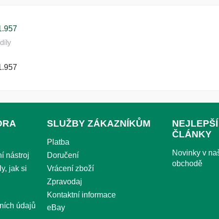
1.957
díly
1.957
ORA
SLUŽBY ZÁKAZNÍKŮM
NEJLEPŠÍ
ČLÁNKY
Platba
Novinky v n
í nástroj
Doručení
obchodě
y, jak si
Vrácení zboží
Zpravodaj
Kontaktní informace
ních údajů
eBay