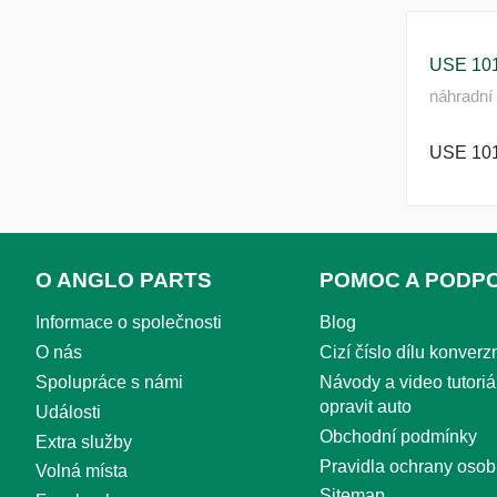
USE 10
náhradní 
USE 10
O ANGLO PARTS
POMOC A PODP
Informace o společnosti
Blog
O nás
Cizí číslo dílu konverzn
Spolupráce s námi
Návody a video tutoriál
opravit auto
Události
Obchodní podmínky
Extra služby
Pravidla ochrany osob
Volná místa
Sitemap