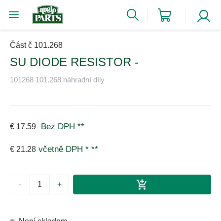
Část č 101.268
SU DIODE RESISTOR -
101268 101.268 náhradní díly
Bez DPH
**
€ 17.59
včetně DPH *
**
€ 21.28
-
+