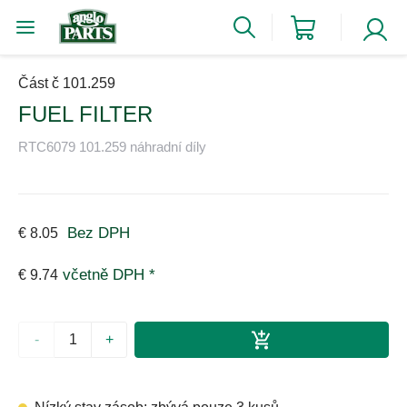
Část č 101.259
FUEL FILTER
RTC6079 101.259 náhradní díly
Bez DPH
€ 8.05
včetně DPH *
€ 9.74
-
+