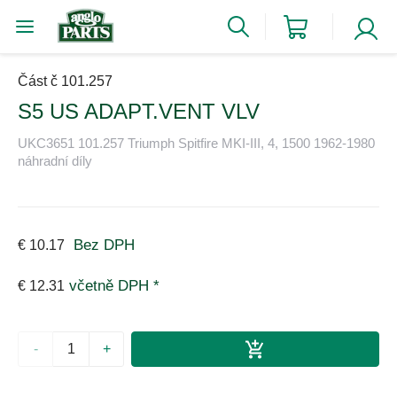
Část č 101.257
S5 US ADAPT.VENT VLV
UKC3651 101.257 Triumph Spitfire MKI-III, 4, 1500 1962-1980
náhradní díly
Bez DPH
€ 10.17
včetně DPH *
€ 12.31
-
+