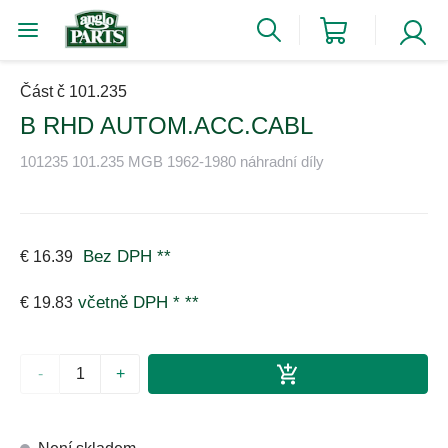
Část č 101.235
B RHD AUTOM.ACC.CABL
101235 101.235 MGB 1962-1980 náhradní díly
Bez DPH
**
€ 16.39
včetně DPH *
**
€ 19.83
-
+