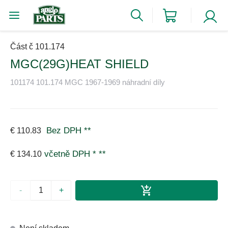
Část č 101.174
MGC(29G)HEAT SHIELD
101174 101.174 MGC 1967-1969 náhradní díly
Bez DPH
**
€ 110.83
včetně DPH *
**
€ 134.10
-
+