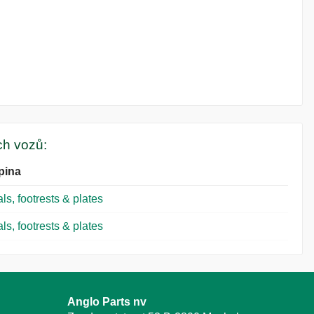
ých vozů:
pina
ls, footrests & plates
ls, footrests & plates
Anglo Parts nv