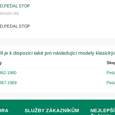
D,PEDAL STOP
áhradní díly
D,PEDAL STOP
íl je k dispozici také pro následující modely klasick
g
Sku
962-1980
Peda
967-1969
Peda
ORA
SLUŽBY ZÁKAZNÍKŮM
NEJLEPŠÍ