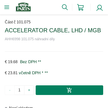
Část č 101.075
ACCELERATOR CABLE, LHD / MGB
AHH6998 101.075 náhradní díly
Bez DPH
**
€ 19.68
včetně DPH *
**
€ 23.81
-
+