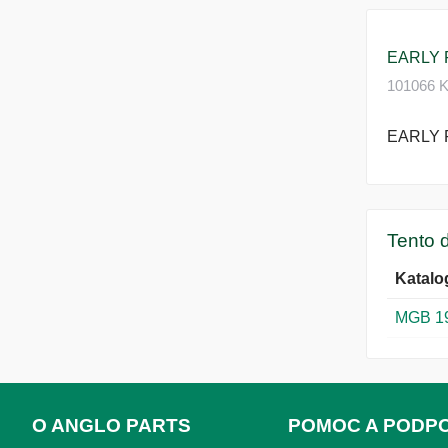
EARLY 
101066 Ka
EARLY 
Tento d
Katalo
MGB 1
O ANGLO PARTS
POMOC A PODP