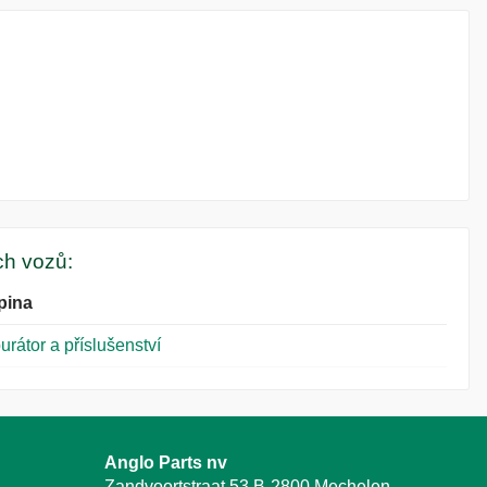
ých vozů:
pina
urátor a příslušenství
Anglo Parts nv
Zandvoortstraat 53 B-2800 Mechelen