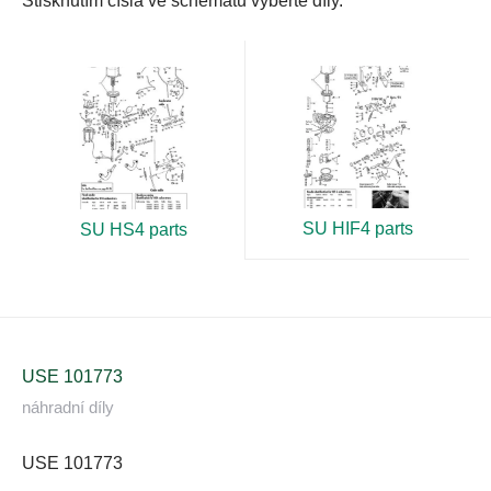
Stisknutím čísla ve schématu vyberte díly.
SU HIF4 parts
SU HS4 parts
USE 101773
náhradní díly
USE 101773