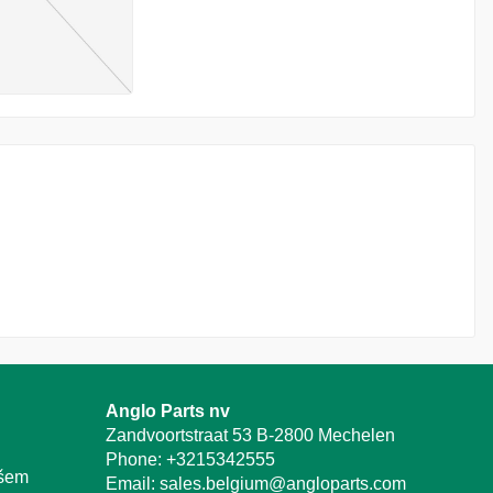
Anglo Parts nv
Zandvoortstraat 53 B-2800 Mechelen
Phone:
+3215342555
ašem
Email:
sales.belgium@angloparts.com