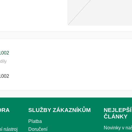
1002
díly
1002
ORA
SLUŽBY ZÁKAZNÍKŮM
NEJLEPŠÍ
ČLÁNKY
Platba
Novinky v n
í nástroj
Doručení