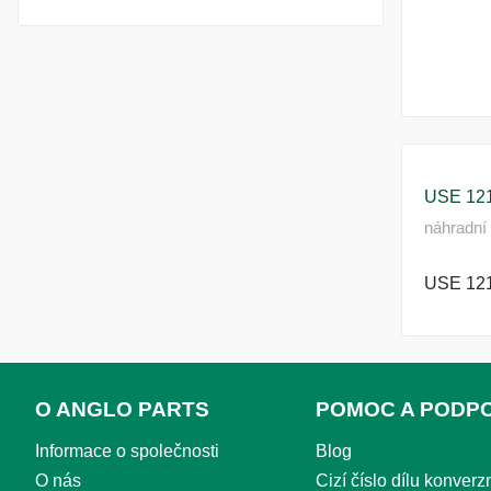
USE 12
náhradní 
USE 12
O ANGLO PARTS
POMOC A PODP
Informace o společnosti
Blog
O nás
Cizí číslo dílu konverzn