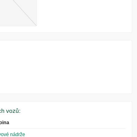
ých vozů:
pina
vové nádrže