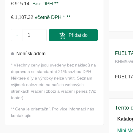
Bez DPH
**
€ 915.14
včetně DPH *
**
€ 1,107.32
-
+
Přidat do
košíku
FUEL T
Není skladem
BHM9556A
*
Všechny ceny jsou uvedeny bez nákladů na
dopravu a se standardní 21% sazbou DPH.
FUEL T
Některé díly a výrobky nelze vrátit. Seznam
výjimek naleznete na našich webových
stránkách Vrácení zboží a vrácení peněz (Viz
footer).
Tento d
**
Cena je orientační. Pro více informací nás
kontaktujte.
Katalo
Mini M