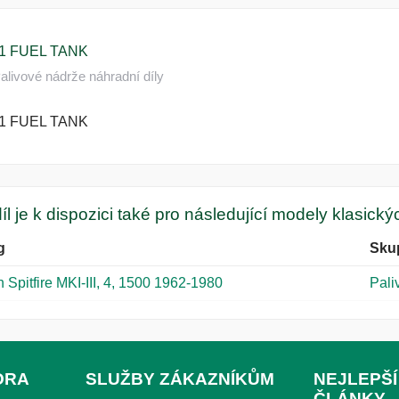
1 FUEL TANK
alivové nádrže náhradní díly
1 FUEL TANK
íl je k dispozici také pro následující modely klasick
g
Sku
 Spitfire MKI-III, 4, 1500 1962-1980
Pali
ORA
SLUŽBY ZÁKAZNÍKŮM
NEJLEPŠÍ
ČLÁNKY