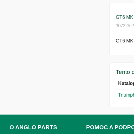
GT6 MK
307325 P
GT6 MK
Tento d
Katalo
Triumph
O ANGLO PARTS
POMOC A PODP