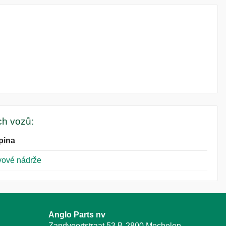
ých vozů:
pina
vové nádrže
Anglo Parts nv
Zandvoortstraat 53 B-2800 Mechelen