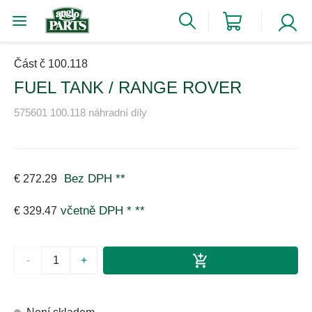
Část č 100.118
FUEL TANK / RANGE ROVER
575601 100.118 náhradní díly
Bez DPH
**
€ 272.29
včetně DPH *
**
€ 329.47
-
+