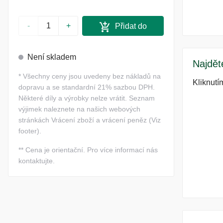
-
+
Přidat do
košíku
Není skladem
Najdět
*
Všechny ceny jsou uvedeny bez nákladů na
Kliknutí
dopravu a se standardní 21% sazbou DPH.
Některé díly a výrobky nelze vrátit. Seznam
výjimek naleznete na našich webových
stránkách Vrácení zboží a vrácení peněz (Viz
footer).
**
Cena je orientační. Pro více informací nás
kontaktujte.