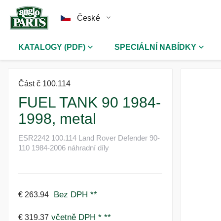
České
KATALOGY (PDF)
SPECIÁLNÍ NABÍDKY
Část č 100.114
FUEL TANK 90 1984-
1998, metal
ESR2242 100.114 Land Rover Defender 90-
110 1984-2006 náhradní díly
Bez DPH
**
€ 263.94
včetně DPH *
**
€ 319.37