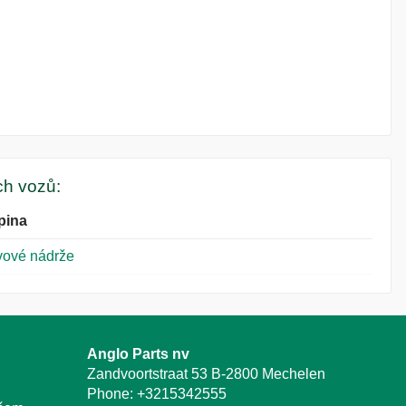
ých vozů:
pina
vové nádrže
Anglo Parts nv
Zandvoortstraat 53 B-2800 Mechelen
Phone:
+3215342555