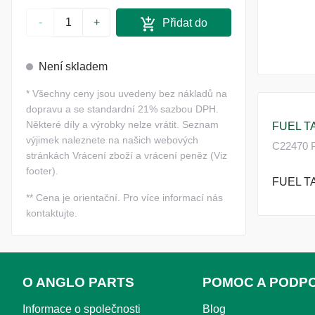
-
+
Přidat do
košíku
Není skladem
*
Všechny ceny jsou uvedeny bez nákladů na
dopravu a se standardní 21% sazbou DPH.
Některé díly a výrobky nelze vrátit. Seznam
FUEL TA
výjimek naleznete na našich webových
C22470 P
stránkách Vrácení zboží a vrácení peněz (Viz
footer).
FUEL TA
**
Cena je orientační. Pro více informací nás
kontaktujte.
O ANGLO PARTS
POMOC A PODP
Informace o společnosti
Blog