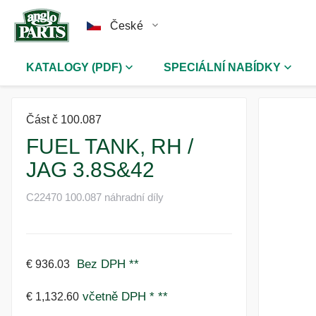
České
KATALOGY (PDF)
SPECIÁLNÍ NABÍDKY
Část č 100.087
FUEL TANK, RH /
JAG 3.8S&42
C22470 100.087 náhradní díly
Bez DPH
**
€ 936.03
včetně DPH *
**
€ 1,132.60