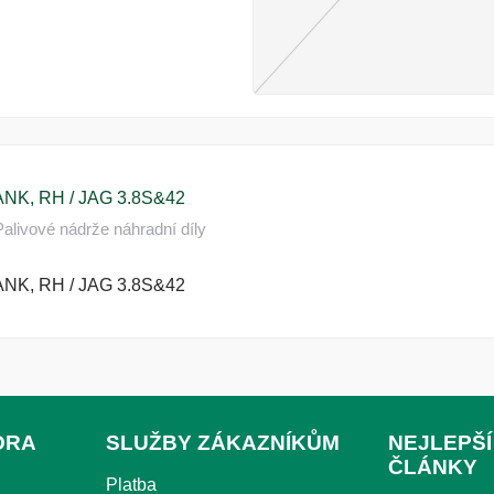
NK, RH / JAG 3.8S&42
alivové nádrže náhradní díly
NK, RH / JAG 3.8S&42
ORA
SLUŽBY ZÁKAZNÍKŮM
NEJLEPŠÍ
ČLÁNKY
Platba