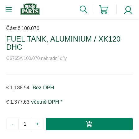
Část č 100.070
FUEL TANK, ALUMINIUM / XK120
DHC
C6765A 100.070 náhradní díly
Bez DPH
€ 1,138.54
včetně DPH *
€ 1,377.63
-
+