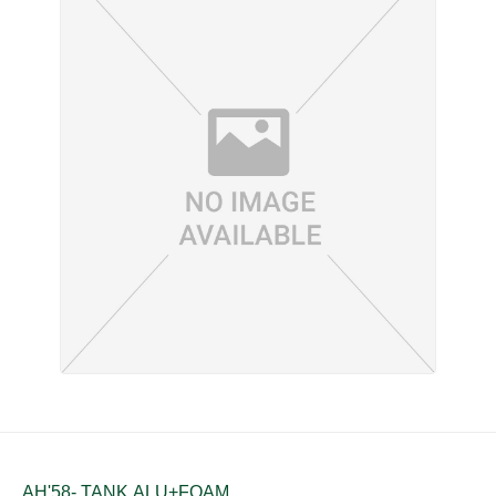
AH'58- TANK,ALU+FOAM