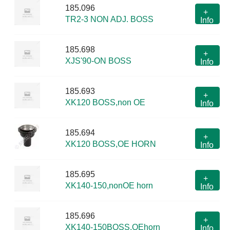
185.096
+
TR2-3 NON ADJ. BOSS
Info
185.698
+
XJS'90-ON BOSS
Info
185.693
+
XK120 BOSS,non OE
Info
185.694
+
XK120 BOSS,OE HORN
Info
185.695
+
XK140-150,nonOE horn
Info
185.696
+
XK140-150BOSS,OEhorn
Info