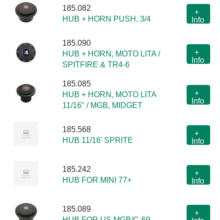
185.082
+
HUB + HORN PUSH, 3/4
Info
185.090
+
HUB + HORN, MOTO LITA /
Info
SPITFIRE & TR4-6
185.085
+
HUB + HORN, MOTO LITA
Info
11/16" / MGB, MIDGET
185.568
+
HUB 11/16' SPRITE
Info
185.242
+
HUB FOR MINI 77+
Info
185.089
+
HUB FOR US MGB/C-69