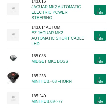
143.016
JAGUAR MK2 AUTOMATIC
+
ELECTRIC POWER
Info
STEERING
143.014AUTOM
EZ JAGUAR MK2
+
AUTOMATIC SHORT CABLE
Info
LHD
185.088
+
MIDGET MK1 BOSS
Info
185.238
+
MINI HUB,-'68 +HORN
Info
185.240
+
MINI HUB,69->77
Info