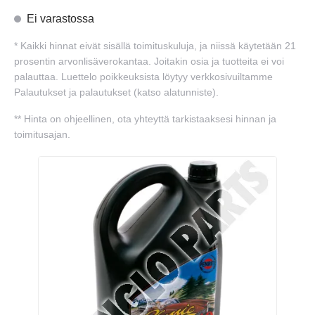
Ei varastossa
*
Kaikki hinnat eivät sisällä toimituskuluja, ja niissä käytetään 21
prosentin arvonlisäverokantaa. Joitakin osia ja tuotteita ei voi
palauttaa. Luettelo poikkeuksista löytyy verkkosivuiltamme
Palautukset ja palautukset (katso alatunniste).
**
Hinta on ohjeellinen, ota yhteyttä tarkistaaksesi hinnan ja
toimitusajan.