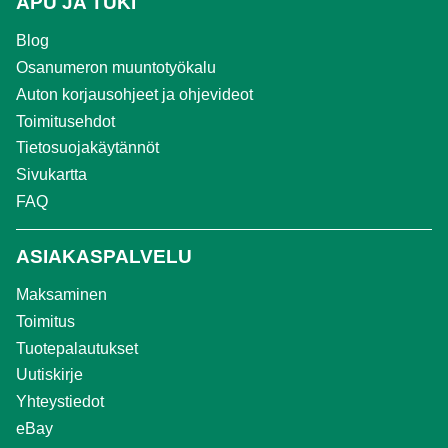
APU JA TUKI
Blog
Osanumeron muuntotyökalu
Auton korjausohjeet ja ohjevideot
Toimitusehdot
Tietosuojakäytännöt
Sivukartta
FAQ
ASIAKASPALVELU
Maksaminen
Toimitus
Tuotepalautukset
Uutiskirje
Yhteystiedot
eBay