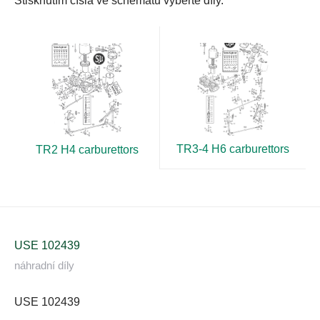
Stisknutím čísla ve schématu vyberte díly.
TR3-4 H6 carburettors
TR2 H4 carburettors
USE 102439
náhradní díly
USE 102439