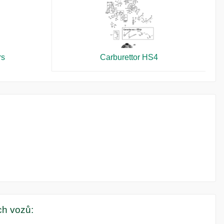
rs
Carburettor HS4
ých vozů: