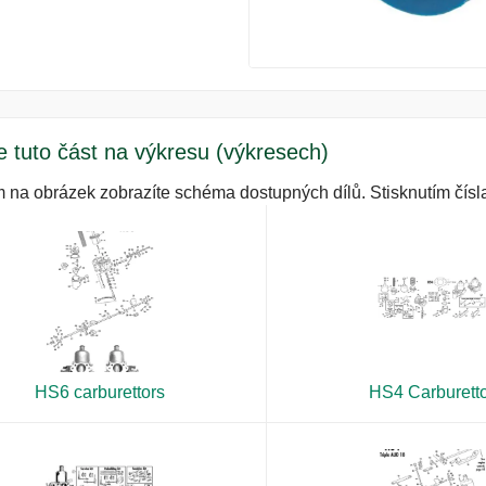
e tuto část na výkresu (výkresech)
m na obrázek zobrazíte schéma dostupných dílů. Stisknutím čísla
HS6 carburettors
HS4 Carburett