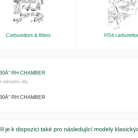
Carburettors & filters
HS4 carburetto
30Â° RH CHAMBER
náhradní díly
30Â° RH CHAMBER
íl je k dispozici také pro následující modely klasick