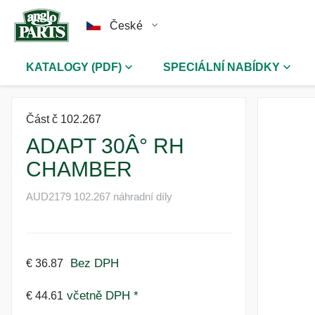
České
KATALOGY (PDF)
SPECIÁLNÍ NABÍDKY
Část č 102.267
ADAPT 30Â° RH
CHAMBER
AUD2179 102.267 náhradní díly
Bez DPH
€ 36.87
včetně DPH *
€ 44.61