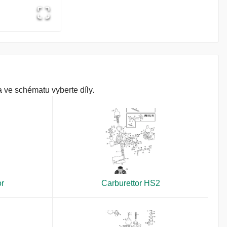
 ve schématu vyberte díly.
or
Carburettor HS2