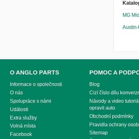
Katalo
MG Mid
Austin
O ANGLO PARTS
POMOC A PODP
Informace o společnosti
Blog
O nás
Cizí číslo dílu konverzn
Spolupráce s námi
Návody a video tutoriál
opravit auto
Události
Obchodní podmínky
Extra služby
Pravidla ochrany osob
Volná místa
Sitemap
Facebook