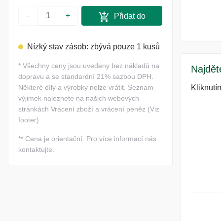
-
+
Přidat do
košíku
Nízký stav zásob: zbývá pouze 1 kusů
*
Všechny ceny jsou uvedeny bez nákladů na
Najdět
dopravu a se standardní 21% sazbou DPH.
Kliknutí
Některé díly a výrobky nelze vrátit. Seznam
výjimek naleznete na našich webových
stránkách Vrácení zboží a vrácení peněz (Viz
footer).
**
Cena je orientační. Pro více informací nás
kontaktujte.