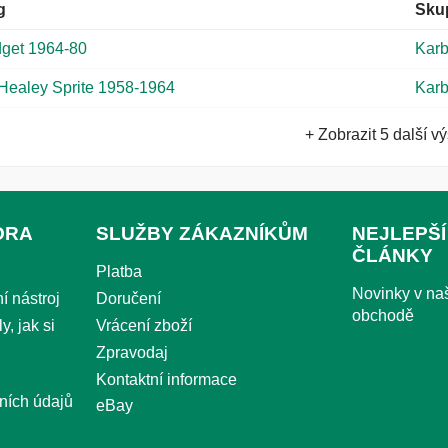
g
Sku
get 1964-80
Karb
-Healey Sprite 1958-1964
Karb
+ Zobrazit 5 další v
ORA
SLUŽBY ZÁKAZNÍKŮM
NEJLEPŠÍ
ČLÁNKY
Platba
Novinky v n
í nástroj
Doručení
obchodě
y, jak si
Vrácení zboží
Zpravodaj
Kontaktní informace
ních údajů
eBay