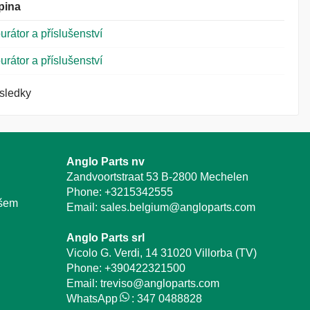
pina
urátor a příslušenství
urátor a příslušenství
ýsledky
Anglo Parts nv
Zandvoortstraat 53 B-2800 Mechelen
Phone:
+3215342555
ašem
Email:
sales.belgium@angloparts.com
Anglo Parts srl
Vicolo G. Verdi, 14 31020 Villorba (TV)
Phone:
+390422321500
Email:
treviso@angloparts.com
WhatsApp
:
347 0488828