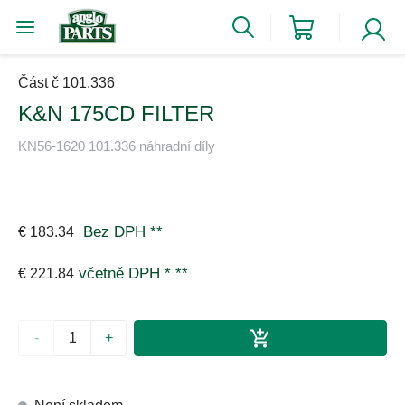
Část č 101.336
K&N 175CD FILTER
KN56-1620 101.336 náhradní díly
Bez DPH
**
€ 183.34
včetně DPH *
**
€ 221.84
-
+