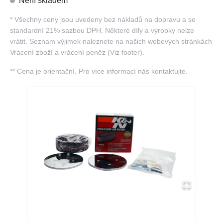
Není skladem
*
Všechny ceny jsou uvedeny bez nákladů na dopravu a se
standardní 21% sazbou DPH. Některé díly a výrobky nelze
vrátit. Seznam výjimek naleznete na našich webových stránkách
Vrácení zboží a vrácení peněz (Viz footer).
**
Cena je orientační. Pro více informací nás kontaktujte.