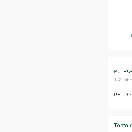
PETROF
432 náhra
PETROF
Tento d