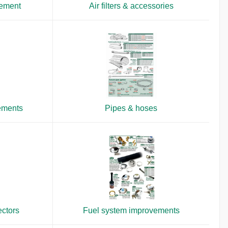
vement
Air filters & accessories
ements
Pipes & hoses
ectors
Fuel system improvements