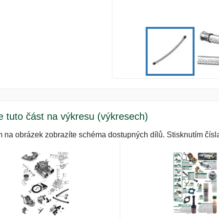
e tuto část na výkresu (výkresech)
m na obrázek zobrazíte schéma dostupných dílů. Stisknutím čísla