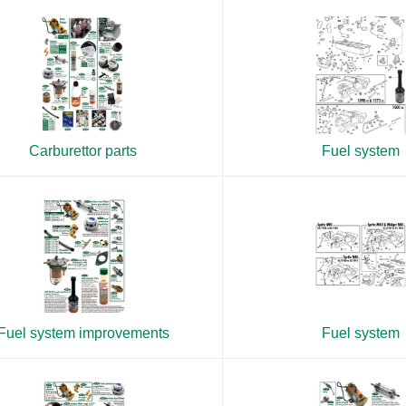
Carburettor parts
Fuel system
Fuel system improvements
Fuel system