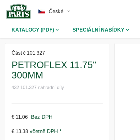
České
KATALOGY (PDF)
SPECIÁLNÍ NABÍDKY
Část č 101.327
PETROFLEX 11.75"
300MM
432 101.327 náhradní díly
Bez DPH
€ 11.06
včetně DPH *
€ 13.38