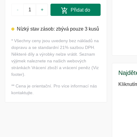
-
+
Přidat do
košíku
Nízký stav zásob: zbývá pouze 3 kusů
*
Všechny ceny jsou uvedeny bez nákladů na
dopravu a se standardní 21% sazbou DPH.
Některé díly a výrobky nelze vrátit. Seznam
výjimek naleznete na našich webových
stránkách Vrácení zboží a vrácení peněz (Viz
Najdět
footer).
Kliknutí
**
Cena je orientační. Pro více informací nás
kontaktujte.