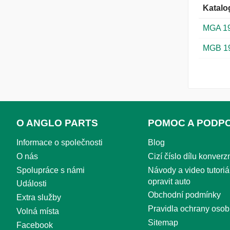
Katalo
MGA 1
MGB 1
O ANGLO PARTS
POMOC A PODP
Informace o společnosti
Blog
O nás
Cizí číslo dílu konverzn
Spolupráce s námi
Návody a video tutoriál
opravit auto
Události
Obchodní podmínky
Extra služby
Pravidla ochrany osob
Volná místa
Sitemap
Facebook