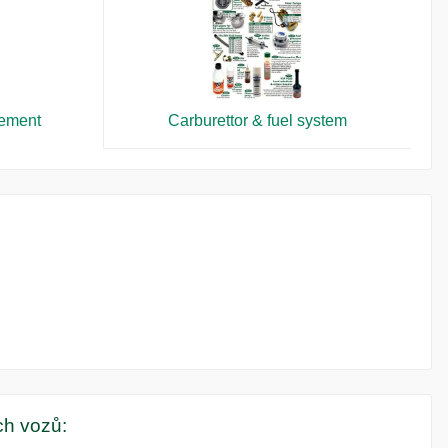
vement
Carburettor & fuel system
ých vozů: