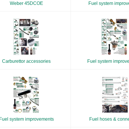
Weber 45DCOE
Fuel system impro
Carburettor accessories
Fuel system improv
Fuel system improvements
Fuel hoses & conn