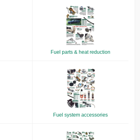
Fuel parts & heat reduction
Fuel system accessories