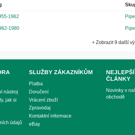
g
Sku
955-1962
Pipe
962-1980
Pipe
+ Zobrazit 9 další v
ORA
SLUŽBY ZÁKAZNÍKŮM
NEJLEPŠÍ
ČLÁNKY
Platba
Novinky v n
í nástroj
Doručení
obchodě
y, jak si
Vrácení zboží
Zpravodaj
Kontaktní informace
ních údajů
eBay