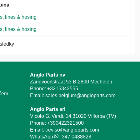
pina
s, lines & hosing
s, lines & hosing
ýsledky
Anglo Parts nv
Zandvoortstraat 53 B-2800 Mechelen
Phone:
+3215342555
ašem
Email:
sales.belgium@angloparts.com
Anglo Parts srl
Vicolo G. Verdi, 14 31020 Villorba (TV)
Phone:
+390422321500
Email:
treviso@angloparts.com
WhatsApp
:
347 0488828