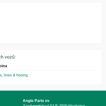
ých vozů:
pina
s, lines & hosing
Anglo Parts nv
Zandvoortstraat 53 B-2800 Mechelen