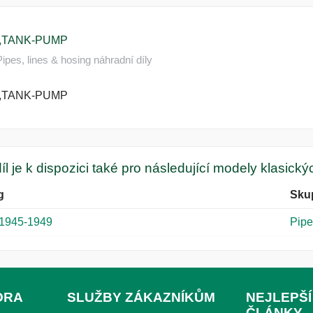
F,TANK-PUMP
pes, lines & hosing náhradní díly
F,TANK-PUMP
íl je k dispozici také pro následující modely klasick
g
Sku
1945-1949
Pipe
ORA
SLUŽBY ZÁKAZNÍKŮM
NEJLEPŠÍ
ČLÁNKY