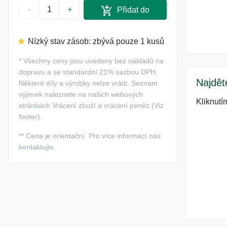
-
+
Přidat do
košíku
Nízký stav zásob: zbývá pouze 1 kusů
*
Všechny ceny jsou uvedeny bez nákladů na
dopravu a se standardní 21% sazbou DPH.
Najdět
Některé díly a výrobky nelze vrátit. Seznam
výjimek naleznete na našich webových
Kliknutí
stránkách Vrácení zboží a vrácení peněz (Viz
footer).
**
Cena je orientační. Pro více informací nás
kontaktujte.