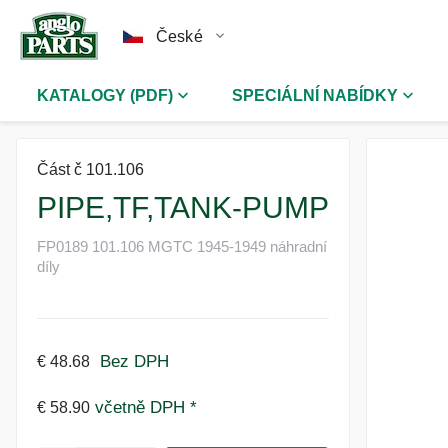
České
KATALOGY (PDF)
SPECIÁLNÍ NABÍDKY
Část č 101.106
PIPE,TF,TANK-PUMP
FP0189 101.106 MGTC 1945-1949 náhradní
díly
Bez DPH
€ 48.68
včetně DPH *
€ 58.90