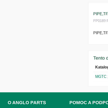
PIPE,T
FP0189 Pi
PIPE,T
Tento d
Katalo
MGTC 
O ANGLO PARTS
POMOC A PODP