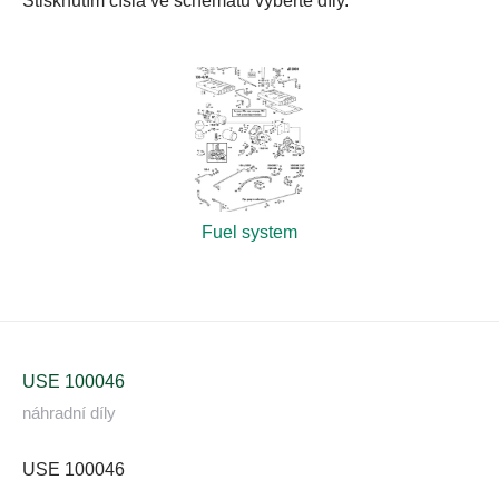
Stisknutím čísla ve schématu vyberte díly.
Fuel system
USE 100046
náhradní díly
USE 100046