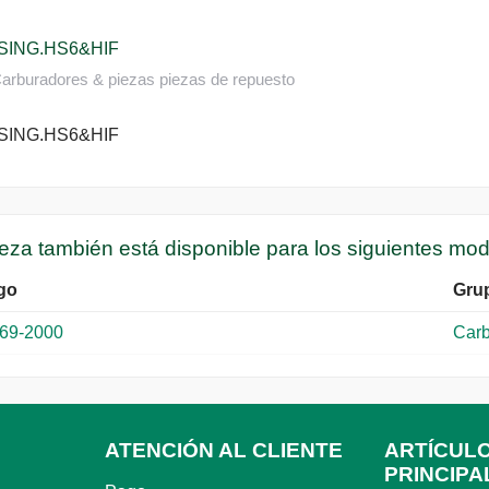
 SING.HS6&HIF
arburadores & piezas piezas de repuesto
 SING.HS6&HIF
ieza también está disponible para los siguientes mo
go
Gru
969-2000
Carb
ATENCIÓN AL CLIENTE
ARTÍCUL
PRINCIPA