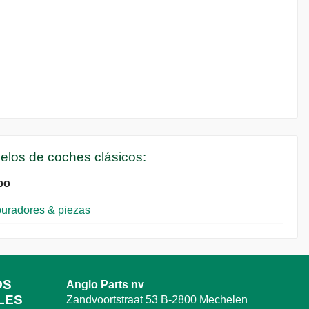
delos de coches clásicos:
po
uradores & piezas
OS
Anglo Parts nv
LES
Zandvoortstraat 53 B-2800 Mechelen