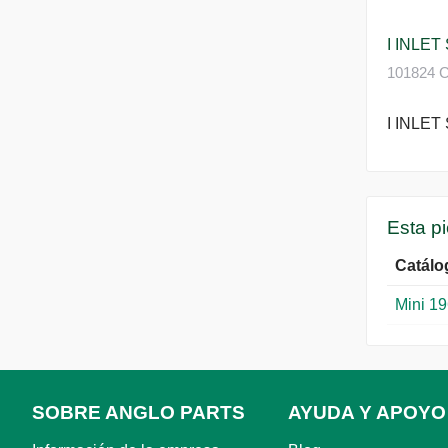
I INLET
101824 C
I INLET
Esta p
Catálo
Mini 1
SOBRE ANGLO PARTS
AYUDA Y APOYO