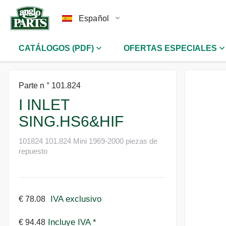
Español
CATÁLOGOS (PDF)
OFERTAS ESPECIALES
Parte n ° 101.824
I INLET
SING.HS6&HIF
101824 101.824 Mini 1969-2000 piezas de
repuesto
IVA exclusivo
€ 78.08
Incluye IVA *
€ 94.48