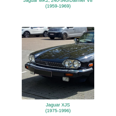
Jaguar MK2, 240-340/Daimler V8
(1959-1969)
Jaguar XJS
(1975-1996)