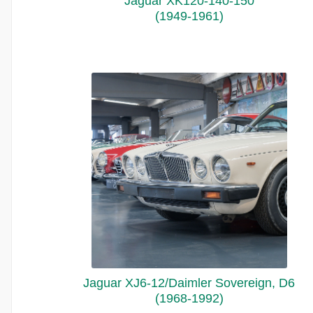
Jaguar XK120-140-150
(1949-1961)
Jaguar XJ6-12/Daimler Sovereign, D6
(1968-1992)