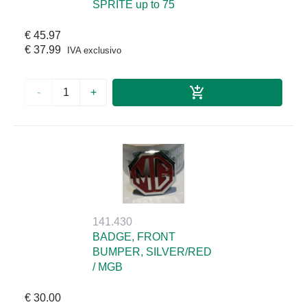
SPRITE up to 75
€ 45.97
€ 37.99
IVA exclusivo
-
+
141.430
BADGE, FRONT
BUMPER, SILVER/RED
/ MGB
€ 30.00