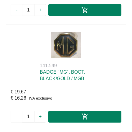
-
+
141.549
BADGE "MG", BOOT,
BLACK/GOLD / MGB
€ 19.67
€ 16.26
IVA exclusivo
-
+