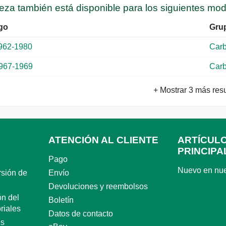
ieza también está disponible para los siguientes mo
go
Gru
962-1980
Carb
967-1969
Carb
+ Mostrar 3 más res
ATENCIÓN AL CLIENTE
ARTÍCUL
PRINCIPA
Pago
Nuevo en nue
rsión de
Envío
Devoluciones y reembolsos
n del
Boletín
riales
Datos de contacto
es