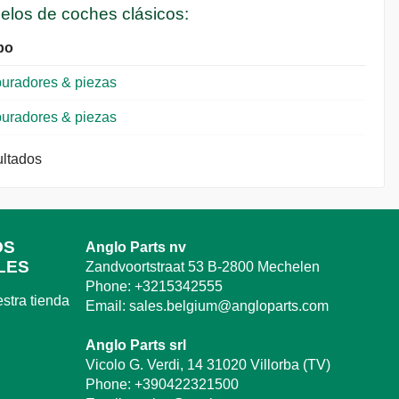
delos de coches clásicos:
po
uradores & piezas
uradores & piezas
ultados
OS
Anglo Parts nv
LES
Zandvoortstraat 53 B-2800 Mechelen
Phone:
+3215342555
stra tienda
Email:
sales.belgium@angloparts.com
Anglo Parts srl
Vicolo G. Verdi, 14 31020 Villorba (TV)
Phone:
+390422321500