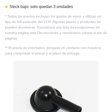
Stock bajo: solo quedan 3 unidades
*
Todos los precios excluyen los gastos de envío y utilizan un
tipo de IVA estándar del 21%. Algunas piezas y productos no
pueden devolverse. Encontrará una lista de excepciones en
nuestra página web Devoluciones y reembolsos (véase el pie de
página).
**
El precio es orientativo, póngase en contacto con nosotros
para comprobar el precio y el plazo de entrega.