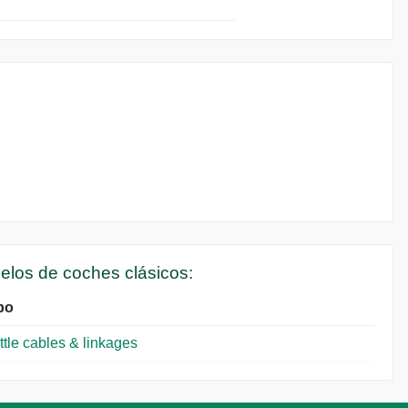
delos de coches clásicos:
po
ttle cables & linkages