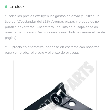
En stock
*
Todos los precios excluyen los gastos de envío y utilizan un
tipo de IVA estándar del 21%. Algunas piezas y productos no
pueden devolverse. Encontrará una lista de excepciones en
nuestra página web Devoluciones y reembolsos (véase el pie de
página).
**
El precio es orientativo, póngase en contacto con nosotros
para comprobar el precio y el plazo de entrega.