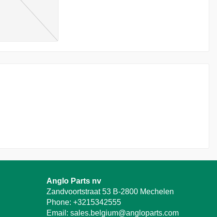
Anglo Parts nv
Zandvoortstraat 53 B-2800 Mechelen
Phone:
+3215342555
Email:
sales.belgium@angloparts.com