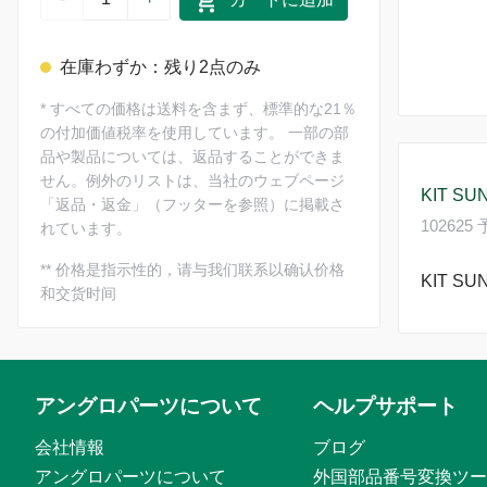
在庫わずか：残り2点のみ
*
すべての価格は送料を含まず、標準的な21％
の付加価値税率を使用しています。 一部の部
品や製品については、返品することができま
せん。例外のリストは、当社のウェブページ
KIT SU
「返品・返金」（フッターを参照）に掲載さ
10262
れています。
**
价格是指示性的，请与我们联系以确认价格
KIT SU
和交货时间
アングロパーツについて
ヘルプサポート
会社情報
ブログ
アングロパーツについて
外国部品番号変換ツー