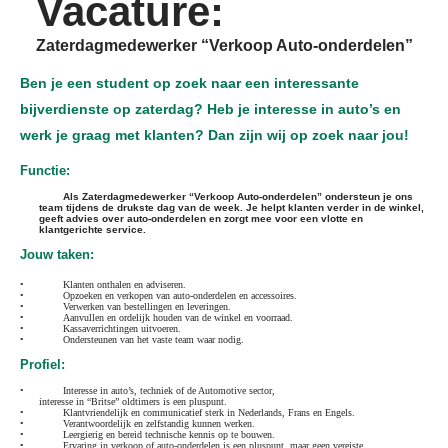
Vacature:
Zaterdagmedewerker “Verkoop Auto-onderdelen”
Ben je een student op zoek naar een interessante
bijverdienste op zaterdag? Heb je interesse in auto’s en
werk je graag met klanten? Dan zijn wij op zoek naar jou!
Functie:
Als Zaterdagmedewerker “Verkoop Auto-onderdelen” ondersteun je ons
team tijdens de drukste dag van de week. Je helpt klanten verder in de winkel,
geeft advies over auto-onderdelen en zorgt mee voor een vlotte en
klantgerichte service.
Jouw taken:
•
Klanten onthalen en adviseren.
•
Opzoeken en verkopen van auto-onderdelen en accessoires.
•
Verwerken van bestellingen en leveringen.
•
Aanvullen en ordelijk houden van de winkel en voorraad.
•
Kassaverrichtingen uitvoeren.
•
Ondersteunen van het vaste team waar nodig.
Profiel:
•
Interesse in auto’s, techniek of de Automotive sector,
interesse in “Britse” oldtimers is een pluspunt.
•
Klantvriendelijk en communicatief sterk in Nederlands, Frans en Engels.
•
Verantwoordelijk en zelfstandig kunnen werken.
•
Leergierig en bereid technische kennis op te bouwen.
•
Ervaring in verkoop of auto-onderdelen is een pluspunt, maar geen vereiste.