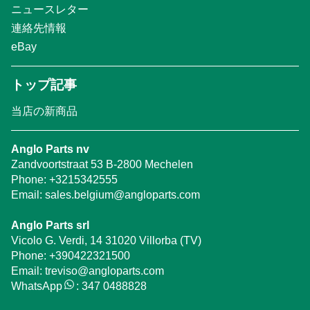
ニュースレター
連絡先情報
eBay
トップ記事
当店の新商品
Anglo Parts nv
Zandvoortstraat 53 B-2800 Mechelen
Phone:
+3215342555
Email:
sales.belgium@angloparts.com
Anglo Parts srl
Vicolo G. Verdi, 14 31020 Villorba (TV)
Phone:
+390422321500
Email:
treviso@angloparts.com
WhatsApp
:
347 0488828