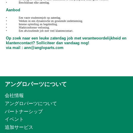
•
Beschikbaar elke zaterdag.
Aanbod
•
Een vaste studentenjob op zaterdag.
•
Werken in een dynamische en groeiende onderneming.
•
Interne opleiding en begeleiding.
•
Marktconforme verloning.
•
Een afwisselende job met veel klantencontact.
Op zoek naar een leuke zaterdag job met verantwoordelijkheid en
klantencontact? Solliciteer dan vandaag nog!
via mail : ann@angloparts.com
アングロパーツについて
会社情報
アングロパーツについて
パートナーシップ
イベント
追加サービス